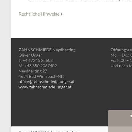
Rechtliche Hinweise
>
ZAHNSCHMIEDE Neydharting
Öffnungsze
Oliver Unger
Mo. – Do.: 
T: +43 7245 25608
Fr.: 8:00 –
M: +43 650 2067402
Und nach te
Neydharting 27
4654 Bad Wimsbach-Nh.
office@zahnschmiede-unger.at
www.zahnschmiede-unger.at
D