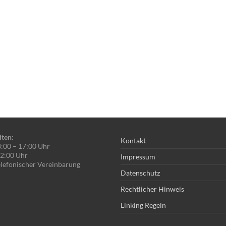
iten:
Kontakt
8:00 – 17:00 Uhr
 12:00 Uhr
Impressum
lefonischer Vereinbarung
Datenschutz
Rechtlicher Hinweis
Linking Regeln