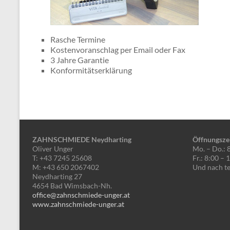
Rasche Termine
Kostenvoranschlag per Email oder Fax
3 Jahre Garantie
Konformitätserklärung
ZAHNSCHMIEDE Neydharting
Öffnungsze
Oliver Unger
Mo. – Do.: 
T: +43 7245 25608
Fr.: 8:00 –
M: +43 650 2067402
Und nach te
Neydharting 27
4654 Bad Wimsbach-Nh.
office@zahnschmiede-unger.at
www.zahnschmiede-unger.at