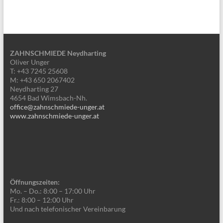
ZAHNSCHMIEDE Neydharting
Oliver Unger
T: +43 7245 25608
M: +43 650 2067402
Neydharting 27
4654 Bad Wimsbach-Nh.
office@zahnschmiede-unger.at
www.zahnschmiede-unger.at
Öffnungszeiten:
Mo. – Do.: 8:00 – 17:00 Uhr
Fr.: 8:00 – 12:00 Uhr
Und nach telefonischer Vereinbarung